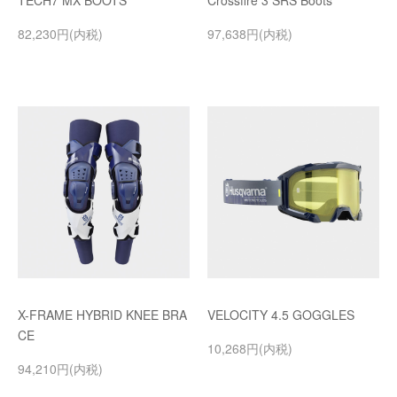
TECH7 MX BOOTS
Crossfire 3 SRS Boots
82,230円(内税)
97,638円(内税)
X-FRAME HYBRID KNEE BRA
VELOCITY 4.5 GOGGLES
CE
10,268円(内税)
94,210円(内税)