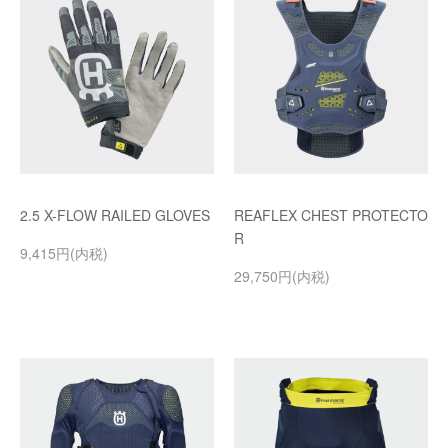
2.5 X-FLOW RAILED GLOVES
REAFLEX CHEST PROTECTO
R
9,415円(内税)
29,750円(内税)