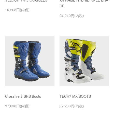
VELOCITY 4.5 GOGGLES
X-FRAME HYBRID KNEE BRA
CE
10,268円(内税)
94,210円(内税)
Crossfire 3 SRS Boots
TECH7 MX BOOTS
97,638円(内税)
82,230円(内税)