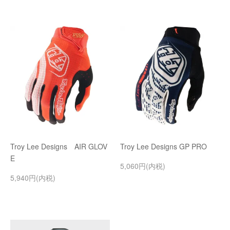
Troy Lee Designs AIR GLOV
Troy Lee Designs GP PRO
E
5,060円(内税)
5,940円(内税)