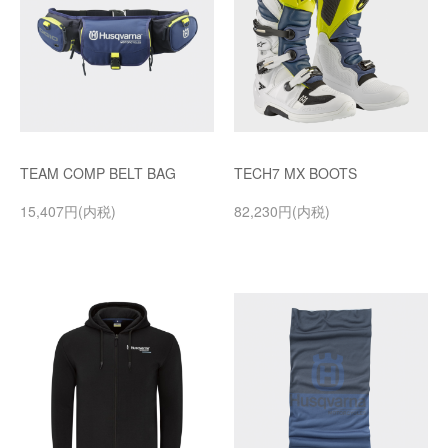
TEAM COMP BELT BAG
TECH7 MX BOOTS
15,407円(内税)
82,230円(内税)